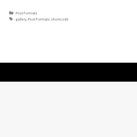
Kategorien
Post Formats
Schlagwörter
gallery
,
Post Formats
,
shortcode