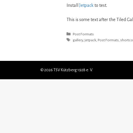
Install
Jetpack
to test.
This is some text after the Tiled Ga
Kategorien
Post Formats
Schlagwörter
gallery
,
jetpack
,
Post Formats
,
shortc
© 2026 TSV Kützberg 1928 e. V.