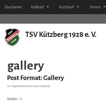
Zum
Startseite
Fußball
Korbball
Tennis
Inhalt
springen
TSV Kützberg 1928 e. V.
seit 90 Jahren
gallery
Post Format: Gallery
10. September 2010
von
s0362157
Seiten:
1
2