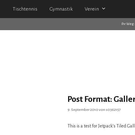
Tischtennis
Gymnastik
Verein
Ihr Weg 
Post Format: Galler
9. September 2010
von
s0362157
This is a test for Jetpack’s Tiled Gall