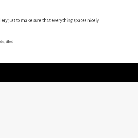
llery just to make sure that everything spaces nicely.
ode
,
tiled